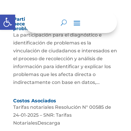
Abrir barra de herramientas
Participación para el diagnóstico de
necesidades e identificación de
problemas.
La participación para el diagnóstico e
identificación de problemas es la
vinculación de ciudadanos e interesados en
el proceso de recolección y análisis de
información para identificar y explicar los
problemas que les afecta directa o
indirectamente con base en datos,...
Costos Asociados
Tarifas notariales Resolución N° 00585 de
24-01-2025 – SNR: Tarifas
NotarialesDescarga