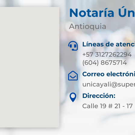
Notaría Ún
Antioquia
Líneas de atenc

+57 3127262294
(604) 8675714
Correo electrón

unicayali@super
Dirección:

Calle 19 # 21 - 17 