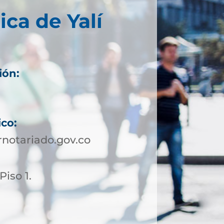
ica de Yalí
ión:
ico:
notariado.gov.co
Piso 1.