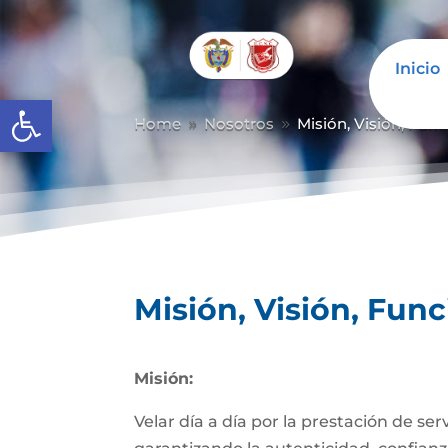
Inicio
Abrir barra de herramientas
Home
Nosotros
Misión, Visión, Fun
9
9
Misión, Visión, Fun
Misión:
Velar día a día por la prestación de se