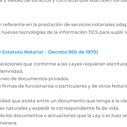
 y validez de los actos y contratos que suscriben los usua
 referente en la prestación de servicios notariales ad
 nuevas tecnologías de la información TICS para supli
l Estatuto Notarial – Decreto 960 de 1970)
laraciones que conforme a las Leyes requieran escritura 
solemnidad.
táneo de documentos privados.
 firmas de funcionarios o particulares y de otros Notar
idad que exista entre un documento que tenga a la vista
as naturales y expedir la correspondiente fe de vida.
olo los documentos o actuaciones que la Ley o el Juez o
 manera.