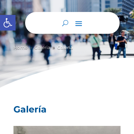
Abrir barra de herramientas
Home
Galeria
Galería
9
9
Galería