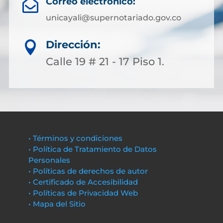
Correo electrónico:

unicayali@supernotariado.gov.co
Dirección:

Calle 19 # 21 - 17 Piso 1.
• Términos y condiciones
• Política de Tratamiento de Datos
Personales
• Políticas de derechos de autor
• Certificado de Accesibilidad
• Políticas de Privacidad Web
• Mapa del Sitio