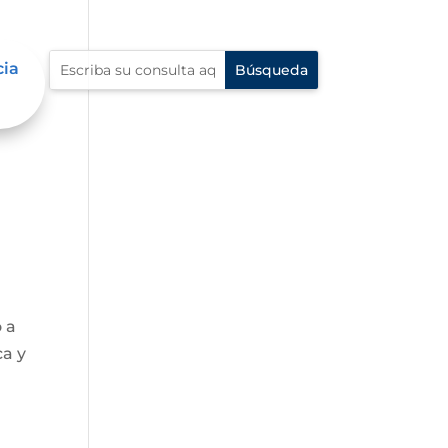
cia
o a
ca y