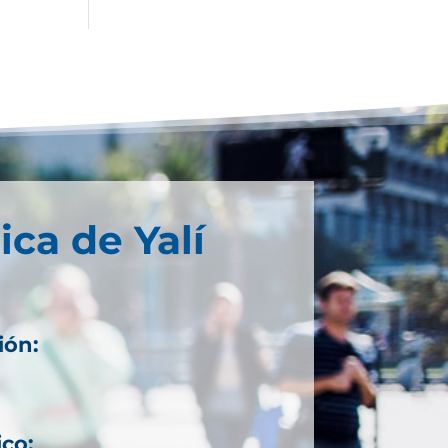
ica de Yalí
ión:
ico: