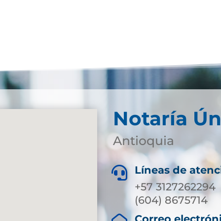
Notaría Ún
Antioquia
Líneas de atenc

+57 3127262294
(604) 8675714
Correo electrón