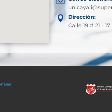

unicayali@super
Dirección:

Calle 19 # 21 - 17 
onales