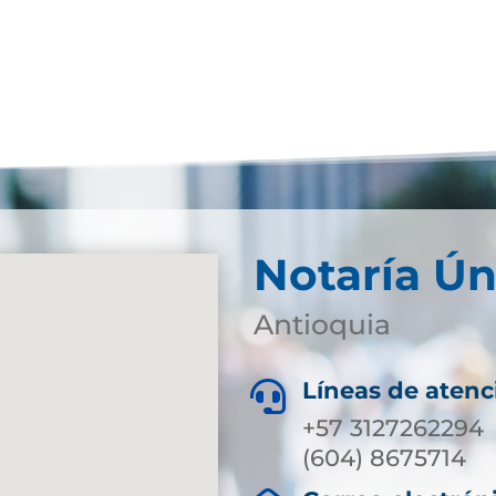
Notaría Ún
Antioquia
Líneas de atenc

+57 3127262294
(604) 8675714