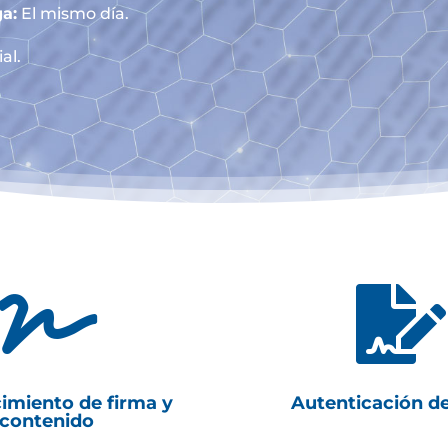
a:
El mismo día.
al.


imiento de firma y
Autenticación d
contenido