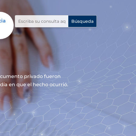
cia
documento privado fueron
día en que el hecho ocurrió.