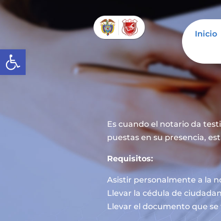
Inicio
Abrir barra de herramientas
Es cuando el notario da tes
puestas en su presencia, est
Requisitos:
Asistir personalmente a la n
Llevar la cédula de ciudadan
Llevar el documento que se 