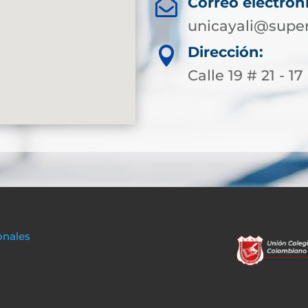
Correo electrón

unicayali@super
Dirección:

Calle 19 # 21 - 17 
onales