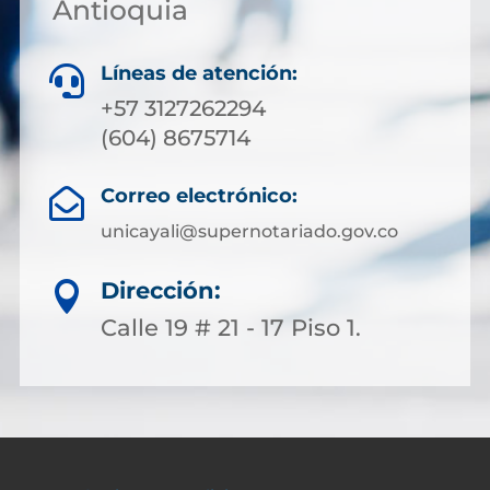
Antioquia
Líneas de atención:

+57 3127262294
(604) 8675714
Correo electrónico:

unicayali@supernotariado.gov.co
Dirección:

Calle 19 # 21 - 17 Piso 1.