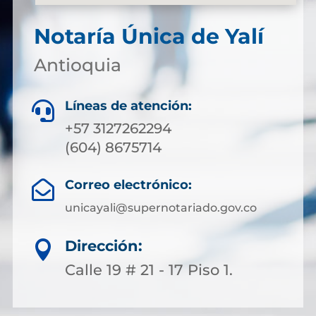
Notaría Única de Yalí
Antioquia
Líneas de atención:

+57 3127262294
(604) 8675714
Correo electrónico:

unicayali@supernotariado.gov.co
Dirección:

Calle 19 # 21 - 17 Piso 1.