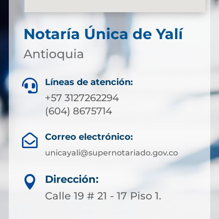
Notaría Única de Yalí
Antioquia
Líneas de atención:

+57 3127262294
(604) 8675714
Correo electrónico:

unicayali@supernotariado.gov.co
Dirección:

Calle 19 # 21 - 17 Piso 1.