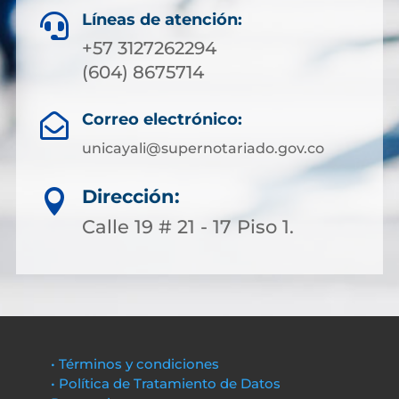
Líneas de atención:

+57 3127262294
(604) 8675714
Correo electrónico:

unicayali@supernotariado.gov.co
Dirección:

Calle 19 # 21 - 17 Piso 1.
• Términos y condiciones
• Política de Tratamiento de Datos