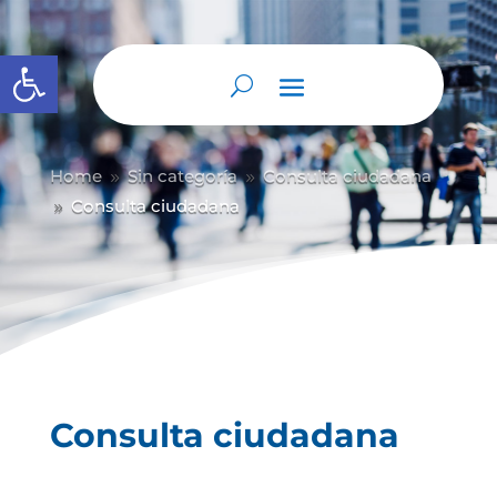
Abrir barra de herramientas
Home
Sin categoría
Consulta ciudadana
9
9
Consulta ciudadana
9
Consulta ciudadana