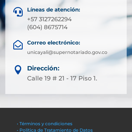
Líneas de atención:

+57 3127262294
(604) 8675714
Correo electrónico:

unicayali@supernotariado.gov.co
Dirección:

Calle 19 # 21 - 17 Piso 1.
• Términos y condiciones
• Política de Tratamiento de Datos