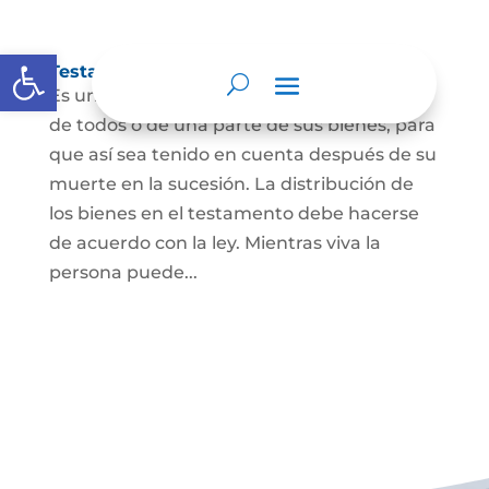
Abrir barra de herramientas
Testamento
Es un acto por el cual una persona dispone
de todos o de una parte de sus bienes, para
que así sea tenido en cuenta después de su
muerte en la sucesión. La distribución de
los bienes en el testamento debe hacerse
de acuerdo con la ley. Mientras viva la
persona puede...