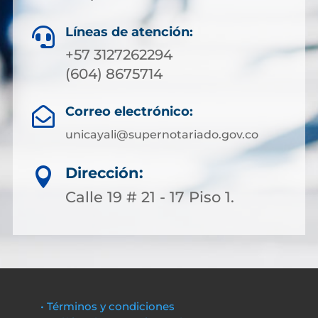
Líneas de atención:

+57 3127262294
(604) 8675714
Correo electrónico:

unicayali@supernotariado.gov.co
Dirección:

Calle 19 # 21 - 17 Piso 1.
• Términos y condiciones