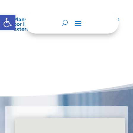
Abrir barra de herramientas
Planes de Mejoramiento vigentes exigidos
por los entes de control o auditoría
externos o internos.