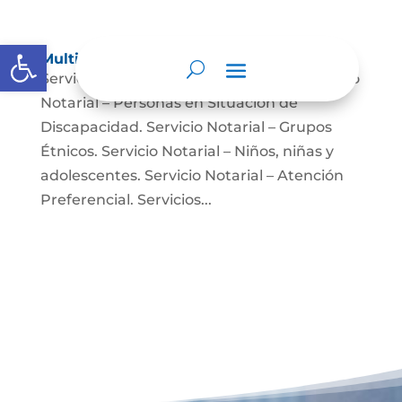
Abrir barra de herramientas
Multimedia
Servicio Notarial – Fuerzas Militares. Servicio
Notarial – Personas en Situación de
Discapacidad. Servicio Notarial – Grupos
Étnicos. Servicio Notarial – Niños, niñas y
adolescentes. Servicio Notarial – Atención
Preferencial. Servicios...