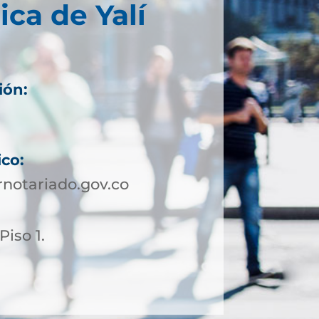
ica de Yalí
ión:
ico:
notariado.gov.co
Piso 1.