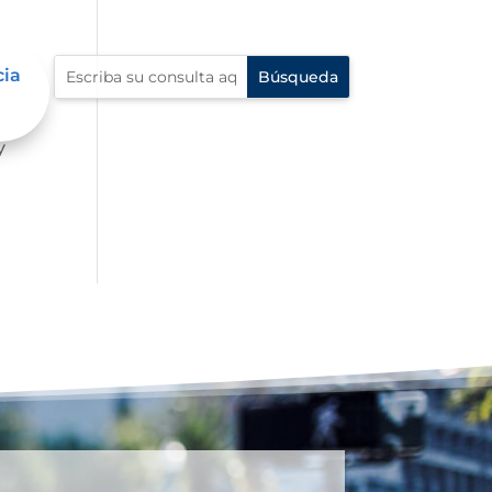
cia
mbre
y