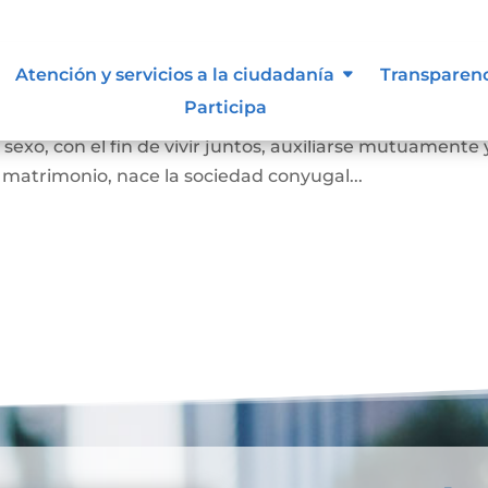
Atención y servicios a la ciudadanía
Transparen
Participa
 juez o notario, por el cual se unen legalmente un ho
exo, con el fin de vivir juntos, auxiliarse mutuamente 
l matrimonio, nace la sociedad conyugal...