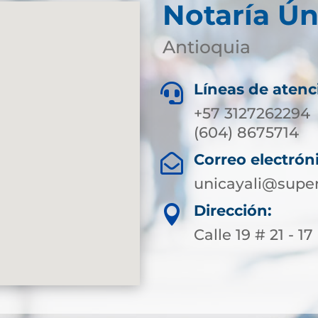
Notaría Ún
Antioquia
Líneas de atenc

+57 3127262294
(604) 8675714
Correo electrón

unicayali@super
Dirección:

Calle 19 # 21 - 17 