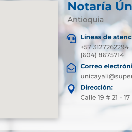
Notaría Ún
Antioquia
Líneas de atenc

+57 3127262294
(604) 8675714
Correo electrón

unicayali@super
Dirección:

Calle 19 # 21 - 17 