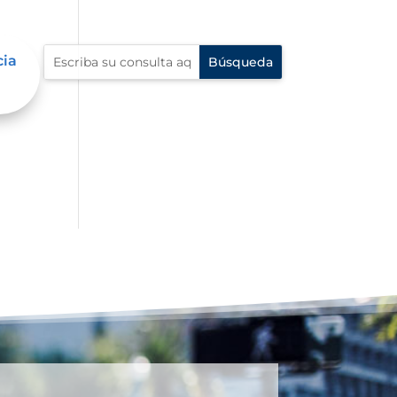
cia
én