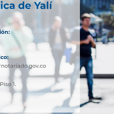
ica de Yalí
ión:
ico:
notariado.gov.co
Piso 1.