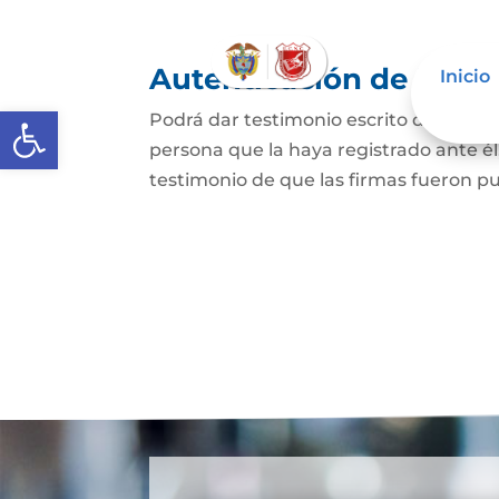
Autenticación de Firm
Inicio
Abrir barra de herramientas
Podrá dar testimonio escrito de que l
persona que la haya registrado ante él
testimonio de que las firmas fueron pu