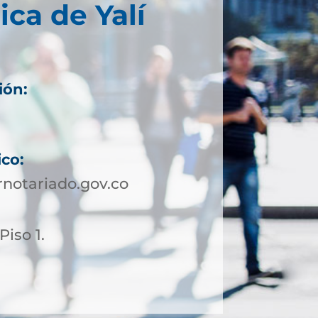
ica de Yalí
ión:
ico:
notariado.gov.co
Piso 1.