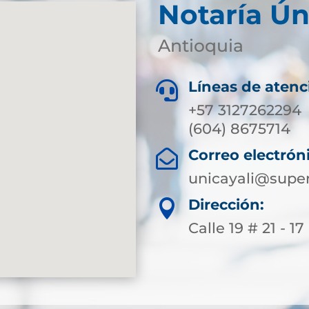
Notaría Ún
Antioquia
Líneas de atenc

+57 3127262294
(604) 8675714
Correo electrón

unicayali@super
Dirección:

Calle 19 # 21 - 17 