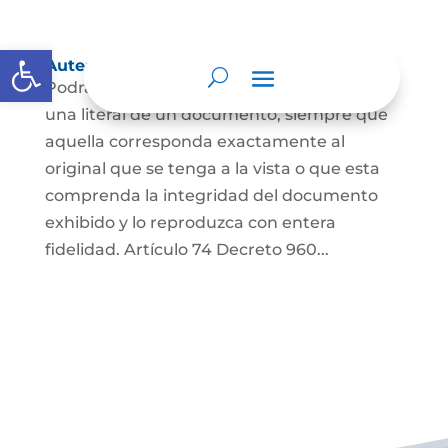
Abrir barra de herramientas
Autenticación de Copias
Podrá autenticarse una copia mecánica o
una literal de un documento, siempre que
aquella corresponda exactamente al
original que se tenga a la vista o que esta
comprenda la integridad del documento
exhibido y lo reproduzca con entera
fidelidad. Artículo 74 Decreto 960...