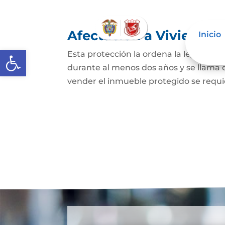
Afectación a Vivienda f
Inicio
Abrir barra de herramientas
Esta protección la ordena la ley sobre 
durante al menos dos años y se llama
vender el inmueble protegido se requie