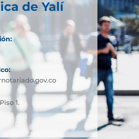
ica de Yalí
ión:
ico:
notariado.gov.co
Piso 1.