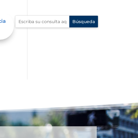
cia
al