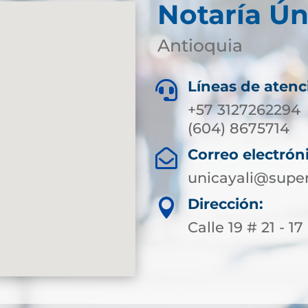
Notaría Ún
Antioquia
Líneas de atenc

+57 3127262294
(604) 8675714
Correo electrón

unicayali@super
Dirección:

Calle 19 # 21 - 17 