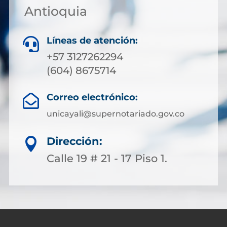
Antioquia
Líneas de atención:

+57 3127262294
(604) 8675714
Correo electrónico:

unicayali@supernotariado.gov.co
Dirección:

Calle 19 # 21 - 17 Piso 1.