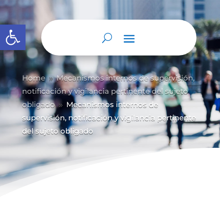
Abrir barra de herramientas
Home
Mecanismos internos de supervisión,
9
notificación y vigilancia pertinente del sujeto
obligado
Mecanismos internos de
9
supervisión, notificación y vigilancia pertinente
del sujeto obligado