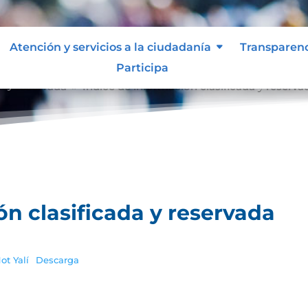
Atención y servicios a la ciudadanía
Transparen
Participa
a y reservada
Índice de información clasificada y reserva
9
ón clasificada y reservada
ot Yalí
Descarga