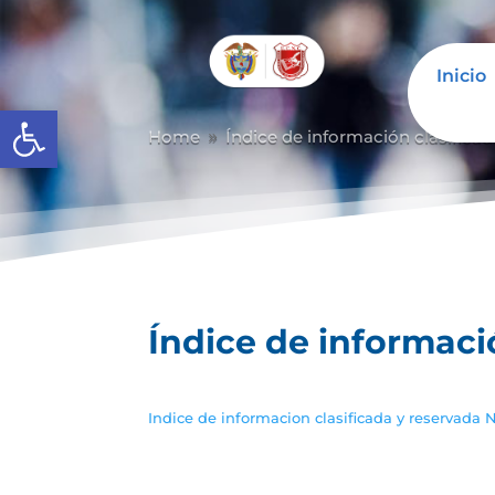
Inicio
Abrir barra de herramientas
Home
Índice de información clasificad
9
Índice de informaci
Indice de informacion clasificada y reservada N