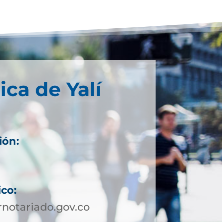
ica de Yalí
ión:
ico:
notariado.gov.co