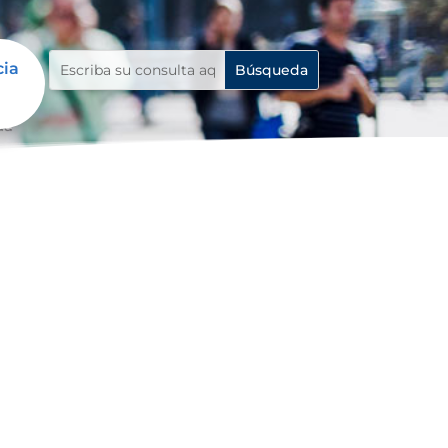
cia
da