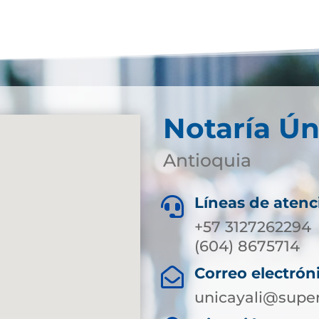
Notaría Ún
Antioquia
Líneas de atenc

+57 3127262294
(604) 8675714
Correo electrón

unicayali@super