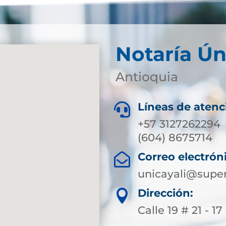
Notaría Ún
Antioquia
Líneas de atenc

+57 3127262294
(604) 8675714
Correo electrón

unicayali@super
Dirección:

Calle 19 # 21 - 17 