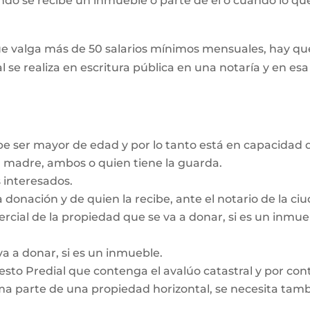
ando se recibe un inmueble o parte de él o cuando lo que
e valga más de 50 salarios mínimos mensuales, hay que
l se realiza en escritura pública en una notaría y en es
be ser mayor de edad y por lo tanto está en capacidad d
a madre, ambos o quien tiene la guarda.
 interesados.
a donación y de quien la recibe, ante el notario de la c
ercial de la propiedad que se va a donar, si es un inmu
va a donar, si es un inmueble.
sto Predial que contenga el avalúo catastral y por contr
a parte de una propiedad horizontal, se necesita tambié