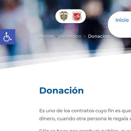
Inicio
Abrir barra de herramientas
Home
Donación
Donación
9
9
Donación
Es uno de los contratos cuyo fin es qu
dinero, cuando otra persona le regala u