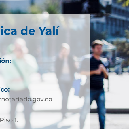
ica de Yalí
ión:
ico:
notariado.gov.co
Piso 1.