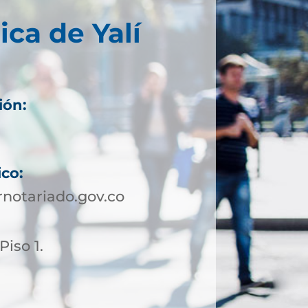
ica de Yalí
ión:
ico:
notariado.gov.co
Piso 1.