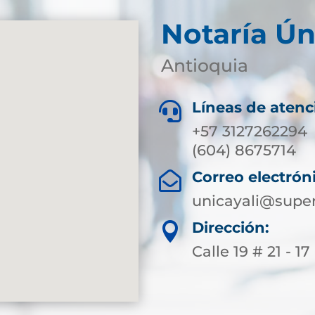
Notaría Ún
Antioquia
Líneas de atenc

+57 3127262294
(604) 8675714
Correo electrón

unicayali@super
Dirección:

Calle 19 # 21 - 17 