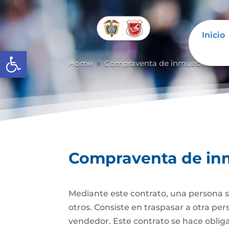
Inicio
Abrir barra de herramientas
Home
Compraventa de inmuebles
C
9
9
Compraventa de in
Mediante este contrato, una persona se
otros. Consiste en traspasar a otra p
vendedor. Este contrato se hace obli